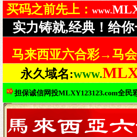
买码之前先上：
MLX
www.
实力铸就,经典！给
马来西亚六合彩→马会
ML
永久域名:
www.
担保诚信网投MLXY123123.com全