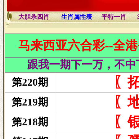
大胆杀四肖
生肖属性表
平特一肖